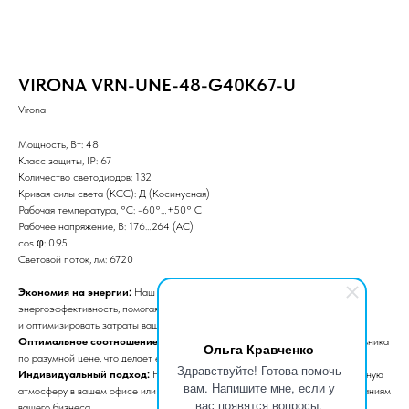
VIRONA VRN-UNE-48-G40K67-U
Virona
Мощность, Вт: 48
Класс защиты, IP: 67
Количество светодиодов: 132
Кривая силы света (КСС): Д (Косинусная)
Рабочая температура, °C: -60°…+50° С
Рабочее напряжение, В: 176…264 (AС)
сos φ: 0.95
Световой поток, лм: 6720
Экономия на энергии:
Наш светильник обеспечивает высокую
энергоэффективность, помогая сократить расходы на электроэнергию
и оптимизировать затраты вашего бизнеса.
Оптимальное соотношение цены и качества:
Высокое качество светильника
Ольга Кравченко
по разумной цене, что делает его идеальным выбором для вашего бюджета.
Здравствуйте! Готова помочь
Индивидуальный подход:
Наши светильники создают персонализированную
вам. Напишите мне, если у
атмосферу в вашем офисе или на производстве, отвечая уникальным требованиям
вас появятся вопросы.
вашего бизнеса.