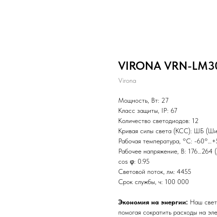
VIRONA VRN-LM30
Virona
Мощность, Вт: 27
Класс защиты, IP: 67
Количество светодиодов: 12
Кривая силы света (КСС): ШБ (Ши
Рабочая температура, °C: -60°…
Рабочее напряжение, В: 176…264 
сos φ: 0.95
Световой поток, лм: 4455
Срок службы, ч: 100 000
Экономия на энергии:
Наш свет
помогая сократить расходы на эл